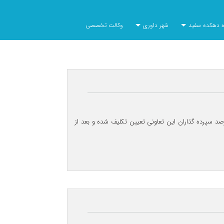
ره دهکده سفید
شهر داوری
وکالت تخصصی
 رسیدگی به وضعیت سپرده‌گذاران تعاونی منحله فرشتگان با تسویه وجوه سپرده گذاران زیر ۲۰ میلیون تومان حدود ۹۰ درصد سپرده گذاران این تعاونی تعیین تکلیف شده و بعد از