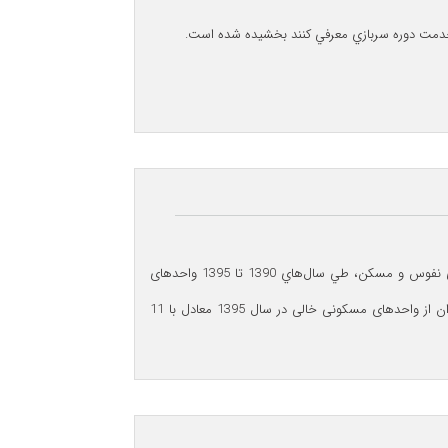
علی چگینی مدیر کل برنامه ریزی و اقتصاد مسکن در گفت و گو با خبرگزاری میزان، گفت: طبق اعلام مركز آمار ايران در سر شماری نفوس و مسكن، طي سال‌هاي 1390 تا 1395 واحدهای
مسكونی خالی، با رشد 58 درصدي از 1.66 میلیون واحد به حدود 2.58 میلیون واحد در سال 1395 افزايش يافته است که این میزان از واحدهای مسکونی خالی در سال 1395 معادل با 11