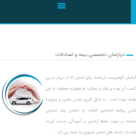
دپارتمان تخصصی بیمه و تصادفات
امش گوهریست ارزشمند برای انسان که از دیرباز در پی
ب آن بوده و رفتار و عملکرد او همواره معطوف به این
ف بوده است ...با شکل گیری تمدن بشری و پیچیده
ن روابط اجتماعی التفات به داشتن چتر حمایتی
معه در جهت حفظ آرامش و آسودگی بدست آورده
ه از دغدغه های انسان امروزی به شمار می آید...