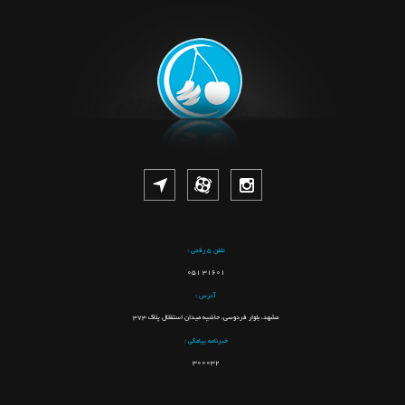
تلفن ۵ رقمی :
051 31601
آدرس :
مشهد، بلوار فردوسی، حاشیه میدان استقلال پلاک 373
خبرنامه پیامکی :
۳۰۰۰32