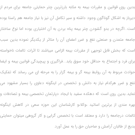
ین روی قوانین و مقررات بیمه به مثابه بارزترین چتر حمایتی جامعه برای مردم از
رباز به اشکال گوناگون وجود داشته و سیر تکامل آن نیز با نیاز جامعه هم راستا بوده
ت...اگرچه در بدو گشودن چتر بیمه پناه بردن به آن اختیاری بوده اما نوع ساختار
معه متمدن و صنعتی نفع و ضرر اعضای آن را متاثر از یکدیگر نموده بدین سبب
ت که بخش قابل توجهی از مقررات بیمه الزامی میباشند تا اثرات تالمات ناخواسته
ای فرد و اجتماع به حداقل خود سوق یابد....فراگیری و پیچیدگی قوانین بیمه و ایضا
ادث مربوط به آن روابط بیمه گر و بیمه گزار را به مرحله ای می رساند که تفکیک
ع و ضرر هرکدام نیاز به دانش و تخصص در اینگونه دعاوی را بسیار مشهود می
اید..بدین روی است که دهکده سفید با ایجاد دپارتمان تخصصی بیمه و تصادفات و
ره مندی از برترین اساتید ،وکلا،و کارشناسان این حوزه سعی در کاهش اینگونه
لمات درجامعه را دارد و معتقد است با تخصص گرایی و کار گروهی میتوان حمایتی
یع از طالبان آرامش و صاحبان حق را به عمل آورد.