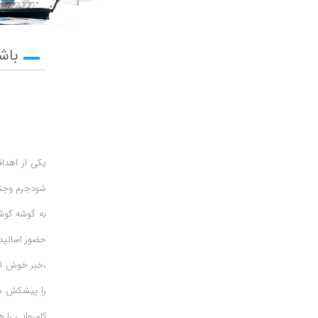
باشگ
یکی از اهدا
شودجرم وجنای
به گوشه گوشه
حضور اساتید
،خبر خوش این
را پیشکش هم
کامروایی را ه